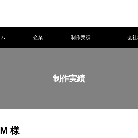
ーム
企業
制作実績
会社
沿革
アクセス
制作実績
 M 様