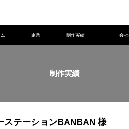
ーム
企業
制作実績
会社
沿革
アクセス
制作実績
ステーションBANBAN 様